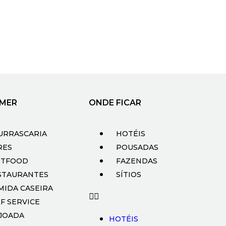
MER
ONDE FICAR
URRASCARIA
HOTÉIS
RES
POUSADAS
STFOOD
FAZENDAS
STAURANTES
SÍTIOS
MIDA CASEIRA
F SERVICE
IJOADA
HOTÉIS