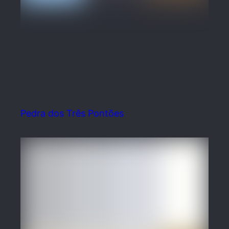
Pedra dos Três Pontões