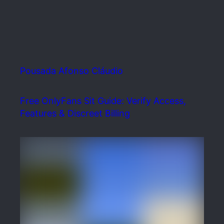
Pousada Afonso Cláudio
Free OnlyFans Sit Guide: Verify Access,
Features & Discreet Billing